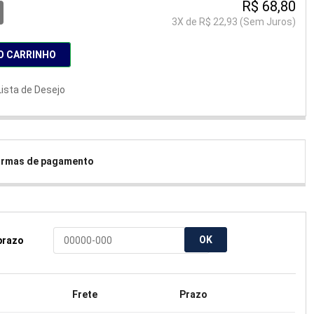
R$ 68,80
3
X de
R$ 22,93
(Sem Juros)
O CARRINHO
Lista de Desejo
formas de pagamento
OK
 prazo
Frete
Prazo