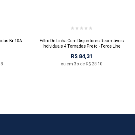
aidas Br 10A
Filtro De Linha Com Disjuntores Rearmáveis
Individuais 4 Tomadas Preto - Force Line
R$ 84,31
68
ou em
3
x de
R$ 28,10