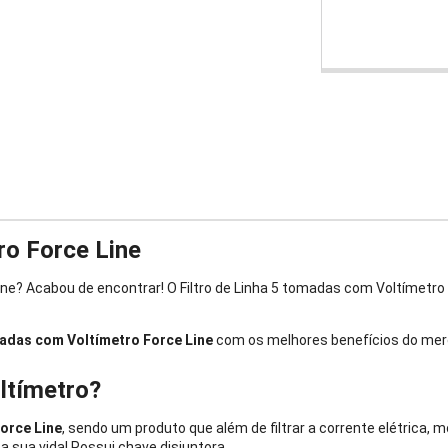
ro Force Line
ne? Acabou de encontrar! O Filtro de Linha 5 tomadas com Voltímetro 
madas com Voltímetro Force Line
com os melhores benefícios do merc
ltímetro?
orce Line
, sendo um produto que além de filtrar a corrente elétrica
a sua vida! Possui chave disjuntora.