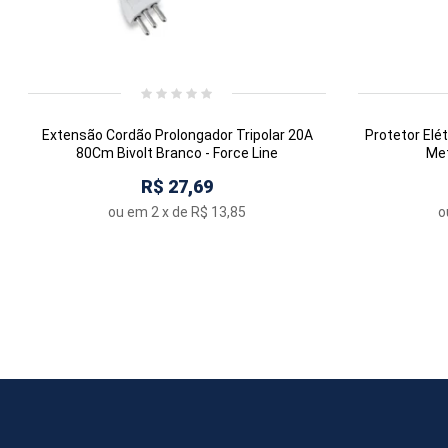
Extensão Cordão Prolongador Tripolar 20A
Protetor Elét
80Cm Bivolt Branco - Force Line
Met
R$ 27,69
ou em
2
x de
R$ 13,85
o