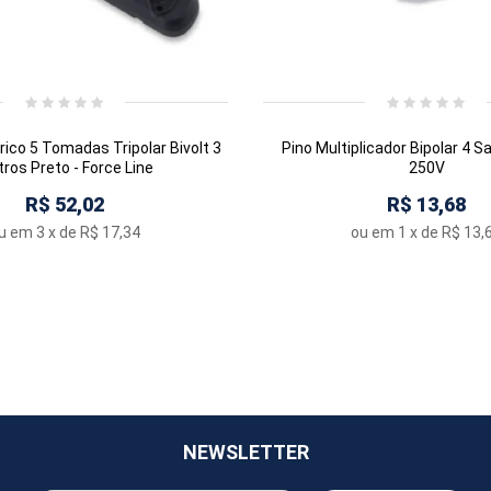
rico 5 Tomadas Tripolar Bivolt 3
Pino Multiplicador Bipolar 4 S
ros Preto - Force Line
250V
R$ 52,02
R$ 13,68
u em
3
x de
R$ 17,34
ou em
1
x de
R$ 13,
NEWSLETTER