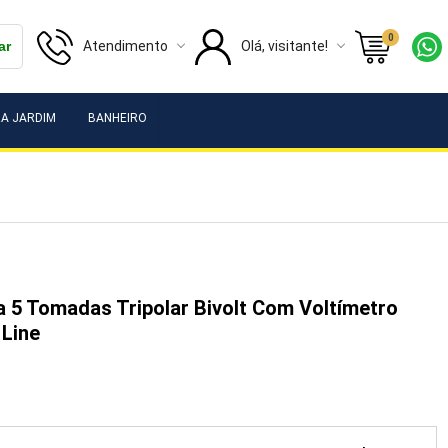
0
Atendimento
Olá, visitante!
ar
A JARDIM
BANHEIRO
ha 5 Tomadas Tripolar Bivolt Com Voltímetro
 Line