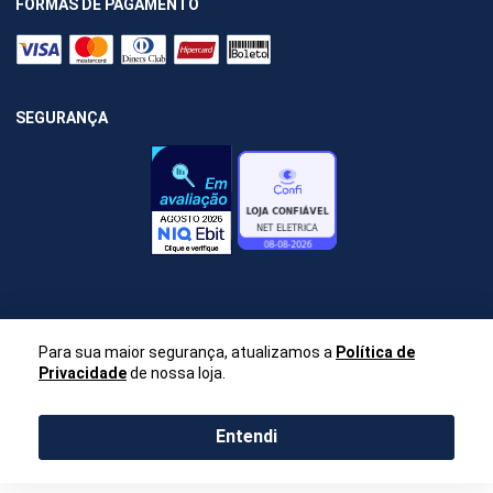
FORMAS DE PAGAMENTO
SEGURANÇA
Para sua maior segurança, atualizamos a
Política de
Privacidade
de nossa loja.
Entendi
Net Elétrica
CNPJ 59.404.947/0001-00 / Telefone: (11) 94329-7167 - E-mail:
-
atendimento@neteletrica.com.br