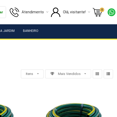
0
Atendimento
Olá, visitante!
ar
A JARDIM
BANHEIRO
Itens
Mais Vendidos