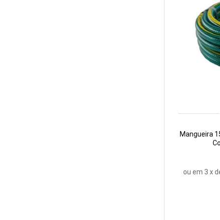
Mangueira 1
Co
ou em
3
x d