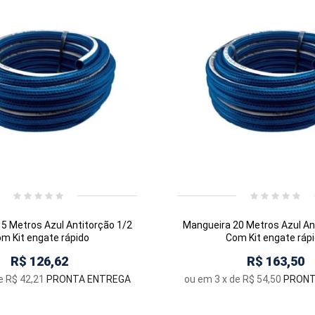
5 Metros Azul Antitorção 1/2
Mangueira 20 Metros Azul An
m Kit engate rápido
Com Kit engate ráp
R$ 126,62
R$ 163,50
e
R$ 42,21
PRONTA ENTREGA
ou em
3
x de
R$ 54,50
PRONT