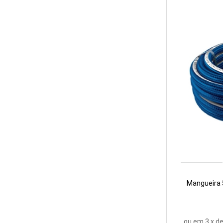
Mangueira 
ou em
3
x d