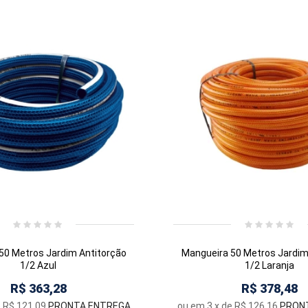
50 Metros Jardim Antitorção
Mangueira 50 Metros Jardim
1/2 Azul
1/2 Laranja
R$ 363,28
R$ 378,48
e
R$ 121,09
PRONTA ENTREGA
ou em
3
x de
R$ 126,16
PRON