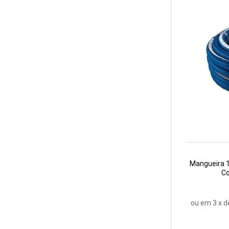
Mangueira 1
Co
ou em
3
x d