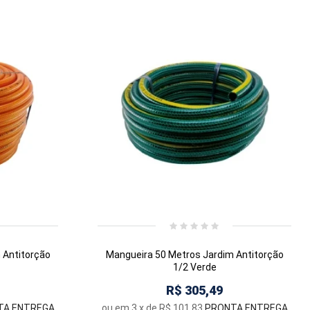
 Antitorção
Mangueira 50 Metros Jardim Antitorção
1/2 Verde
R$ 305,49
TA ENTREGA
ou em
3
x de
R$ 101,83
PRONTA ENTREGA