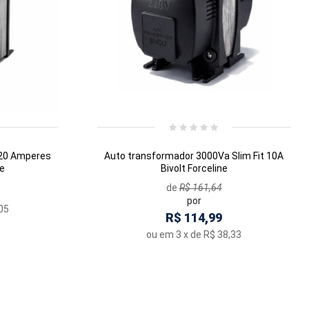
 20 Amperes
Auto transformador 3000Va Slim Fit 10A
ne
Bivolt Forceline
de
R$ 161,64
por
05
R$
114,99
ou em
3
x de
R$ 38,33