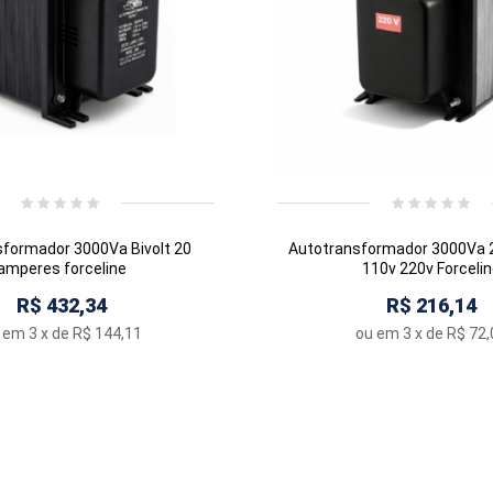
formador 3000Va Bivolt 20
Autotransformador 3000Va
amperes forceline
110v 220v Forceli
R$ 432,34
R$ 216,14
 em
3
x de
R$ 144,11
ou em
3
x de
R$ 72,