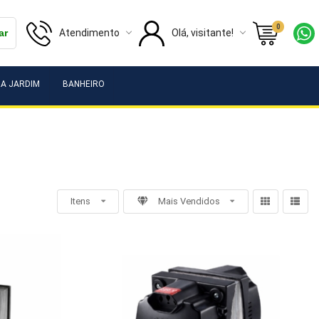
0
Atendimento
Olá, visitante!
ar
A JARDIM
BANHEIRO
Itens
Mais Vendidos