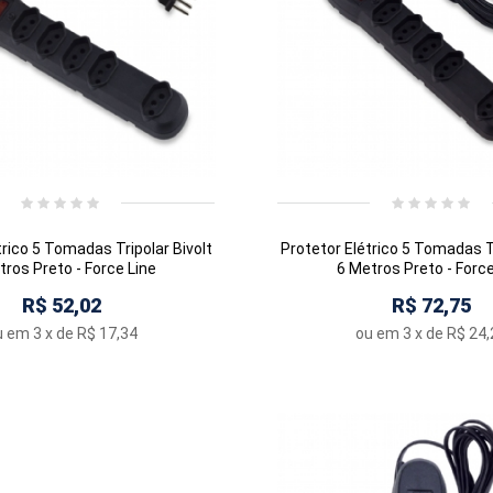
trico 5 Tomadas Tripolar Bivolt
Protetor Elétrico 5 Tomadas Tr
tros Preto - Force Line
6 Metros Preto - Force
R$ 52,02
R$ 72,75
u em
3
x de
R$ 17,34
ou em
3
x de
R$ 24,