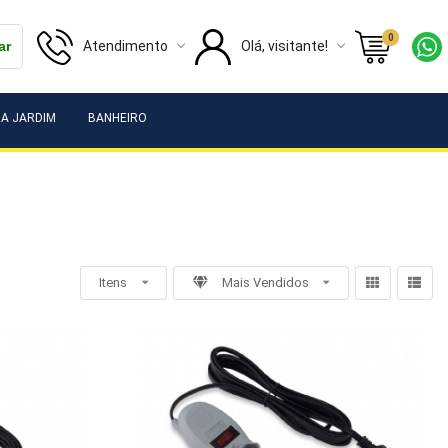
0
Atendimento
Olá, visitante!
ar
A JARDIM
BANHEIRO
Itens
Mais Vendidos