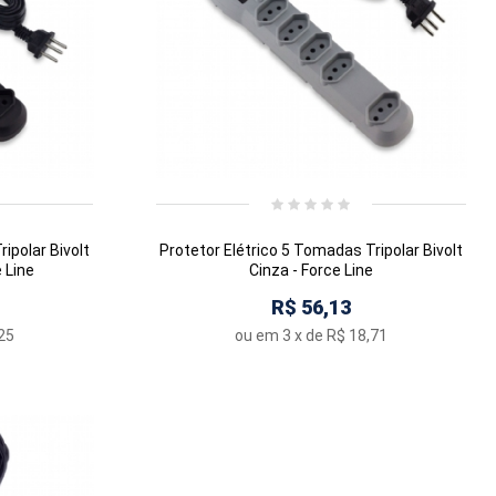
ipolar Bivolt
Protetor Elétrico 5 Tomadas Tripolar Bivolt
 Line
Cinza - Force Line
R$ 56,13
25
ou em
3
x de
R$ 18,71